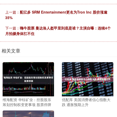
上一篇：
配亿多 SRM Entertainment更名为Tron Inc 股价涨逾
35%
下一篇：
嗨牛股票 曼达洛人盔甲里到底是谁？主演自曝：连续4个
月拍摄身体扛不住
相关文章
维海配资 华钰矿业：控股股东
优配库 美国消费者信心指数大
筹划控制权变更事项 股票停牌
跌 通胀预期上升