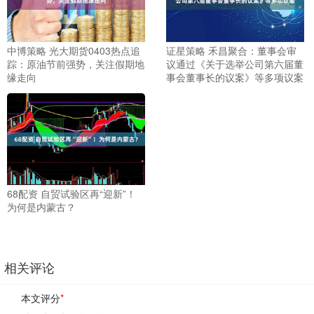
中博策略 光大期货0403热点追
证星策略 禾昌聚合：董事会审
踪：原油节前强势，关注假期地
议通过《关于选举公司第六届董
缘走向
事会董事长的议案》等多项议案
68配资 自贸试验区再“迎新”！
为何是内蒙古？
相关评论
本文评分
*