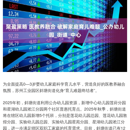
为全面提高0—3岁婴幼儿家庭科学育儿水平，营造良好的医教养融合
氛围，苏州工业园区斜塘街道化身“育儿难题终结者”。
2025年初，斜塘街道利用公办幼儿园资源，新增中心幼儿园莲葑分园
和星湖幼儿园淞江分园两个社区普惠托育点。2025年秋季，斜塘街道
将在辖区幼儿园新增5个托班，分别是莲花幼儿园总园、莲花幼儿园敦
煌分园、实验幼儿园总园、实验幼儿园星苑分园、星湖幼儿园淞江分
园，进一步满足辖区双职工家庭的托育需求。目前，斜塘街道已有12