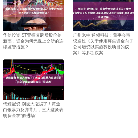
华信投资 ST亚振复牌后股价创
广州米牛 通领科技：董事会审
新高，资金为何无视上交所的连
议通过《关于使用募集资金向子
续监管措施？
公司增资以实施募投项目的议
案》等多项议案
锦鲤配资 别被大涨骗了！黄金
白银暴力反弹背后，三大迹象表
明资金在“假进场”