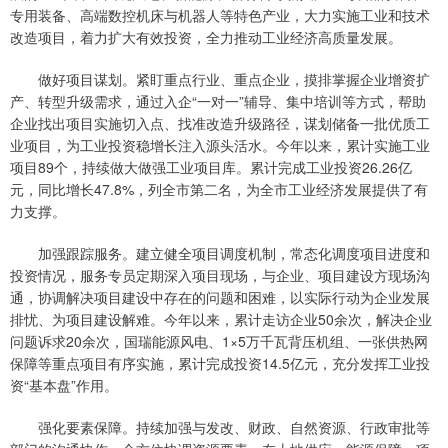
专用装备、高端数控机床与机器人等特色产业，大力实施工业和技术
改造项目，着力扩大有效投资，全力推动工业经济高质量发展。
做好项目谋划。紧盯重点行业、重点企业，摸排掌握企业增资扩
产、转型升级需求，通过入企“一对一”辅导、集中培训等方式，帮助
企业找出项目实施切入点、找准改造升级路径，谋划储备一批优质工
业项目，为工业投资稳增长注入源头活水。今年以来，累计实施工业
项目89个，持续做大做强工业项目库。累计完成工业投资26.26亿
元，同比增长47.8%，列全市第二名，为全市工业经济发展提供了有
力支撑。
加强跟踪服务。建立健全项目调度机制，常态化调度项目进度和
投资情况，服务专员定期深入项目现场，与企业、项目建设方现场沟
通，协调解决项目建设中存在的问题和困难，以实际行动为企业发展
排忧、为项目建设解难。今年以来，累计走访企业50余次，解决企业
问题诉求20余次，国瑞能源风电、1×5万千瓦背压机组、一张供热网
保障等重点项目有序实施，累计完成投资14.5亿元，充分发挥工业投
资“基本盘”作用。
强化要素保障。持续加强与发改、财政、自然资源、行政审批等