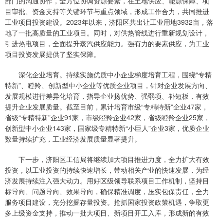
部门的沟通协作，全方位协调资源要素，在土地供应、能源保障、项
目审批、资金支持等关键环节与重点领域，形成工作合力，共同推进
工业项目投资建设。2023年以来，济阳区共出让工业用地3932亩，落
地了一批高质量的工业项目。同时，对供热管线进行重新规划设计，
引进热电项目，全面提升蒸汽供应能力。强有力的要素供应，为工业
项目投资发展提供了坚实保障。
深化企业培育。持续实施优质中小企业梯度培育工程，围绕“专精
特新”、瞪羚、创新型中小企业等优质企业项目，针对企业发展方向、
发展规模进行差异化培育，指导企业扬优势、强弱项、补短板，有效
提升企业发展质量。截至目前，累计培育市级“专精特新”企业47家，
省级“专精特新”企业91家，市级瞪羚企业42家，省级瞪羚企业25家，
创新型中小企业143家，国家级专精特新“小巨人”企业3家，优质企业
数量持续扩充，工业经济发展质量显著提升。
下一步，济阳区工信局将继续加大项目推进力度，全力扩大有效
投资，以工业投资的持续快速增长，带动相关产业的快速发展，为经
济发展持续注入强大动力。用好区级领导联系项目工作机制，坚持目
标导向、问题导向、效果导向，确保精准调度，压实包保责任，全力
服务项目建设，充分挖掘存量投资。抢抓国家投资政策机遇，争取更
多上级资金支持，推动一批大项目、新项目开工入库，形成新的有效