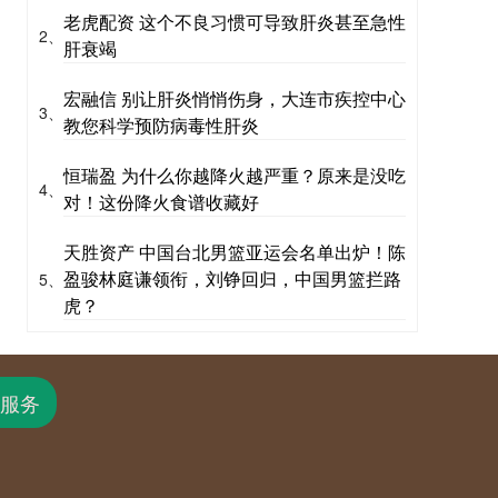
老虎配资 这个不良习惯可导致肝炎甚至急性
2、
肝衰竭
宏融信 别让肝炎悄悄伤身，大连市疾控中心
3、
教您科学预防病毒性肝炎
恒瑞盈 为什么你越降火越严重？原来是没吃
4、
对！这份降火食谱收藏好
天胜资产 中国台北男篮亚运会名单出炉！陈
盈骏林庭谦领衔，刘铮回归，中国男篮拦路
5、
虎？
服务