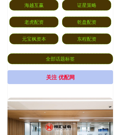
海越互赢
证星策略
老虎配资
乾盘配资
元宝枫资本
东程配资
全部话题标签
关注 优配网