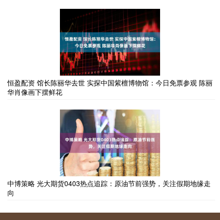
恒盈配资 馆长陈丽华去世 实探中国紫檀博物馆：今日免票参观 陈丽
华肖像画下摆鲜花
中博策略 光大期货0403热点追踪：原油节前强势，关注假期地缘走
向