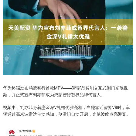
华为终端发布鸿蒙智行首款MPV——智界V9智能交互式侧门光毯视
频，并正式宣布刘亦菲成为鸿蒙智行智界品牌代言人。
视频中，刘亦菲身着鎏金深V礼裙优雅亮相，当她靠近智界V9时，车
辆通过毫米波雷达主动感知，侧滑门自动开启，光毯波纹点亮迎宾。